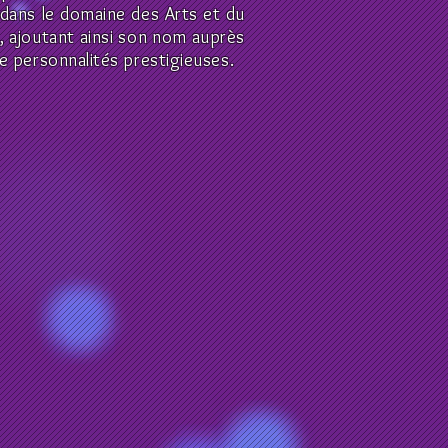
dans le domaine des Arts et du
, ajoutant ainsi son nom auprès
e personnalités prestigieuses.