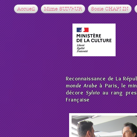
Accueil
Mime SUIVEUR
Sosie CHAPLIN
Reconnaissance de La Répub
monde Arabe
à Paris, le mi
décore
Sylvio
au rang prest
Française