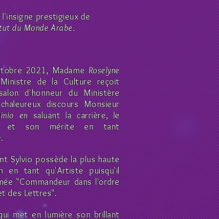
 l'insigne prestigieux de
itut du Monde Arabe
.
ctobre 2021, Madame
Roselyne
inistre de la Culture reçoit
salon d'honneur du Ministère
chaleureux discours Monsieur
olinio en
saluant la carrière, le
s et son mérite en tant
e.
t Sylvio possède la plus haute
on en tant qu'Artiste puisqu'il
ée "Commandeur dans l'ordre
et des Lettres".
qui met en lumière son brillant