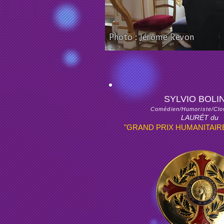
Photo : Jérôme Revon
SYLVIO BOLI
Comédien/Humoriste/Cl
LAURÉT du
"GRAND PRIX HUMANITAIR