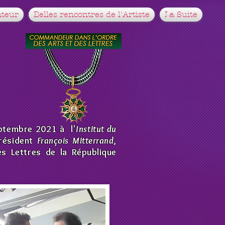
teur
Belles rencontres de l'Artiste
La Suite
eptembre 2021 à l'
Institut du
Président
François Mitterrand
,
s Lettres de la République