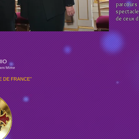
parcours 
spectacle
de ceux d
NIO
own/Mime
E DE FRANCE"