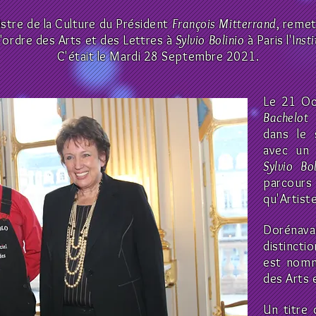
istre
de la Culture du Président
François Mitterrand
, remet
ordre des Arts et des Lettres à
Sylvio Bolinio
à Paris l'I
nst
C'était le Mardi 28 Septembre 2021.
Le 21 O
Bachelot
M
dans le 
avec un 
Sylvio B
parcour
qu'Artist
Dorénavan
distincti
est nomm
des Arts 
Un titre 